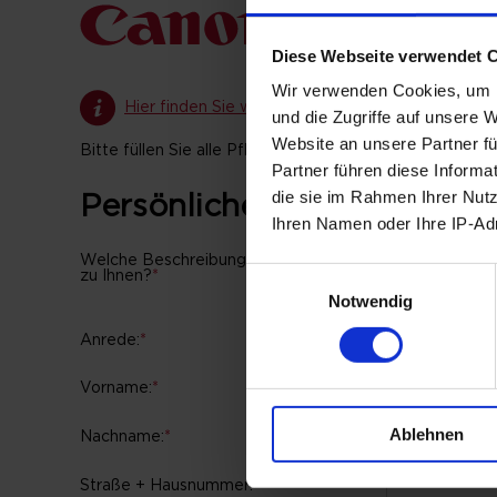
Diese Webseite verwendet 
Wir verwenden Cookies, um I
Hier finden Sie weitere Informationen
und die Zugriffe auf unsere 
Website an unsere Partner fü
Bitte füllen Sie alle Pflichtfelder aus, die mit
*
bezeichne
Partner führen diese Informa
die sie im Rahmen Ihrer Nut
Persönliche Daten
Ihren Namen oder Ihre IP-Ad
Welche Beschreibung passt am besten
Geschäfts
Einwilligungsauswahl
zu Ihnen?
*
Privatkund
Notwendig
Anrede:
*
Vorname:
*
Ablehnen
Nachname:
*
Straße + Hausnummer:
*