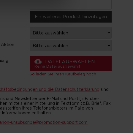
 Aktion
cloud_upload
nung
DATEI AUSWÄHLEN
Keine Datei ausgewählt
So laden Sie Ihren Kaufbeleg hoch
häftsbedingungen und die Datenschutzerklärung
sind
 und Newsletter per E-Mail und Post [z.B. über
ittels einer Mitteilung in Textform (z.B. Brief, Fax
sistarifen Ihres Telefonanbieters im Falle von
r Informationen enthalten.
anon-unsubscribe@promotion-support.com