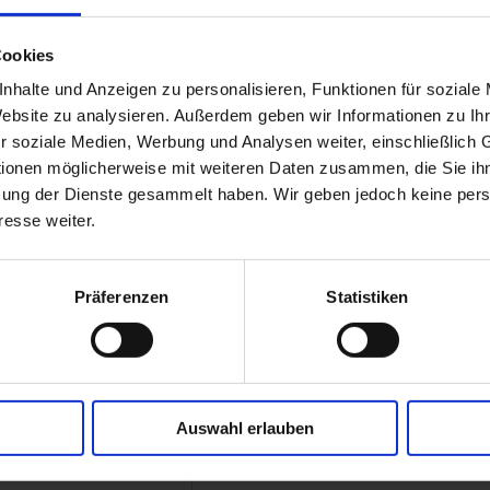
DEN STATU
Cookies
nhalte und Anzeigen zu personalisieren, Funktionen für soziale
Website zu analysieren. Außerdem geben wir Informationen zu I
r soziale Medien, Werbung und Analysen weiter, einschließlich 
t sind
tionen möglicherweise mit weiteren Daten zusammen, die Sie ihn
zung der Dienste gesammelt haben. Wir geben jedoch keine pe
Produktang
resse weiter.
kunde
Produktgruppe:
*
e
Präferenzen
Statistiken
Produkt:
*
Seriennummer:
*
Kaufdatum:
*
Auswahl erlauben