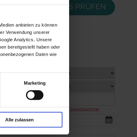
S DEINES ANTRAGS PRÜFEN
 Medien anbieten zu können
hrer Verwendung unserer
Google Analytics. Unsere
en bereitgestellt haben oder
rsonenbezogenen Daten wie
aben
Marketing
Wo finde ich meine Seriennummer
Alle zulassen
TT/MM/JJJJ